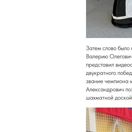
Затем слово было
Валерию Олегович
представил видео
двукратного побед
звание чемпиона 
Александрович пож
шахматной доской 