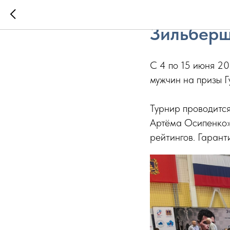
В Брянск
Зильберш
С 4 по 15 июня 20
мужчин на призы 
Турнир проводитс
Артёма Осипенко»
рейтингов. Гарант