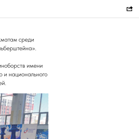
ахматам среди
льберштейна».
иноборств имени
о и национального
ей.