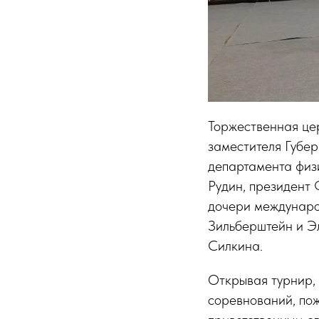
Торжественная цер
заместителя Губе
департамента физ
Рудин, президент
дочери междунаро
Зильберштейн и Э
Силкина.
Открывая турнир, 
соревнований, пож