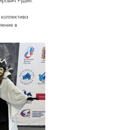
ирович Рудин.
 коллектива
ление в