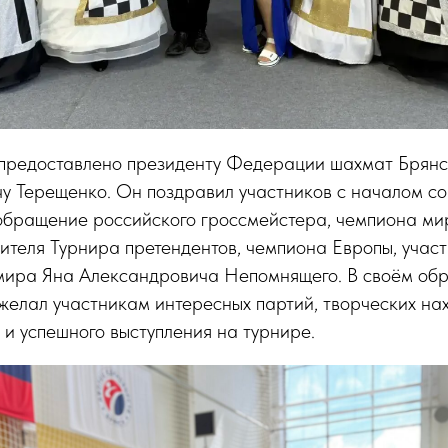
 предоставлено президенту Федерации шахмат Брянс
у Терещенко. Он поздравил участников с началом с
обращение российского гроссмейстера, чемпиона мир
ителя Турнира претендентов, чемпиона Европы, учас
мира Яна Александровича Непомнящего. В своём об
елал участникам интересных партий, творческих на
и успешного выступления на турнире.