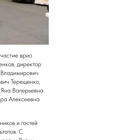
участие врио
енков, директор
м Владимирович
вич Терещенко,
 Яна Валерьевна
дра Алексеевна
ников и гостей
ьтатов. С