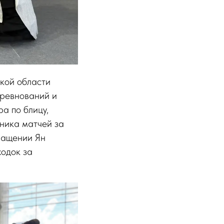
кой области
оревнований и
а по блицу,
тника матчей за
ращении Ян
ходок за