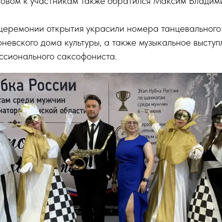
ловом к участникам также обратился Максим Владим
 церемонии открытия украсили номера танцевального
евского дома культуры, а также музыкальное выступ
ссионального саксофониста.