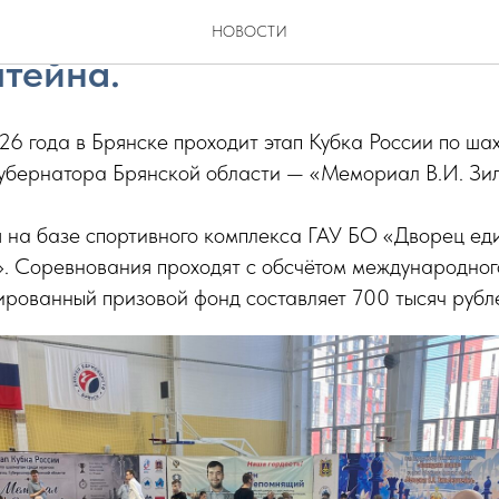
е стартовал Мемориал В.И.
НОВОСТИ
тейна.
26 года в Брянске проходит этап Кубка России по ш
Губернатора Брянской области — «Мемориал В.И. Зи
я на базе спортивного комплекса ГАУ БО «Дворец ед
. Соревнования проходят с обсчётом международног
ированный призовой фонд составляет 700 тысяч рубл