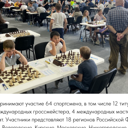
ринимают участие 64 спортсмена, в том числе 12 ти
еждународных гроссмейстера, 4 международных маст
т. Участники представляют 18 регионов Российской
 Вологодскую, Курскую, Московскую, Нижегородскую