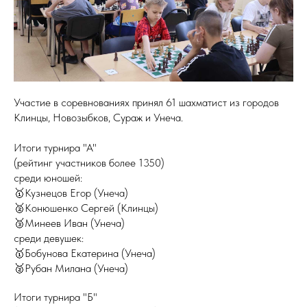
Участие в соревнованиях принял 61 шахматист из городов
Клинцы, Новозыбков, Сураж и Унеча.
Итоги турнира "А"
(рейтинг участников более 1350)
среди юношей:
🥇Кузнецов Егор (Унеча)
🥈Конюшенко Сергей (Клинцы)
🥉Минеев Иван (Унеча)
среди девушек:
🥇Бобунова Екатерина (Унеча)
🥈Рубан Милана (Унеча)
Итоги турнира "Б"