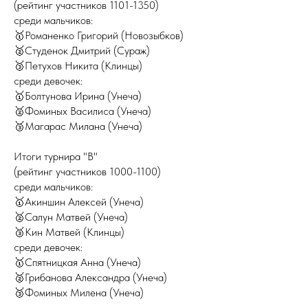
(рейтинг участников 1101-1350)
среди мальчиков:
🥇Романенко Григорий (Новозыбков)
🥈Студенок Дмитрий (Сураж)
🥉Петухов Никита (Клинцы)
среди девочек:
🥇Болтунова Ирина (Унеча)
🥈Фоминых Василиса (Унеча)
🥉Магарас Милана (Унеча)
Итоги турнира "В"
(рейтинг участников 1000-1100)
среди мальчиков:
🥇Акиншин Алексей (Унеча)
🥈Салун Матвей (Унеча)
🥉Кин Матвей (Клинцы)
среди девочек:
🥇Спятницкая Анна (Унеча)
🥈Грибанова Александра (Унеча)
🥉Фоминых Милена (Унеча)