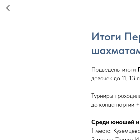
Итоги Пе
шахмата
Подведены итоги
девочек до 11, 13 
Турниры проходил
до конца партии +
Среди юношей и 
1 место: Куземцев
2 место: Фомин Ил