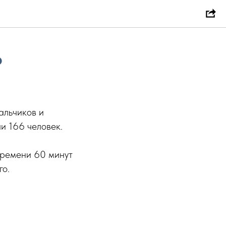
о
альчиков и
ли 166 человек.
времени 60 минут
го.