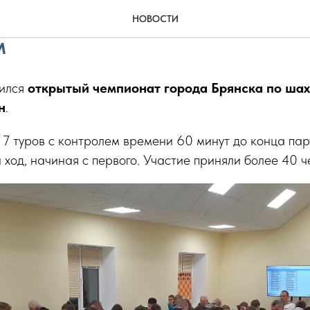
мпионата города Брянска п
НОВОСТИ
м
шился
открытый чемпионат города Брянска по ша
н
.
 7 туров с контролем времени 60 минут до конца пар
ход, начиная с первого. Участие приняли более 40 ч