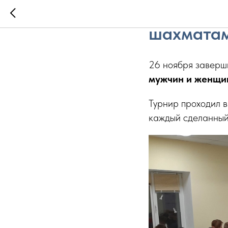
Итоги че
шахмата
26 ноября завер
мужчин и женщи
Турнир проходил в
каждый сделанный 