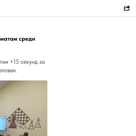
о
хматам среди
тии +15 секунд за
еловек.