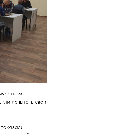
ичеством
шили испытать свои
 показали