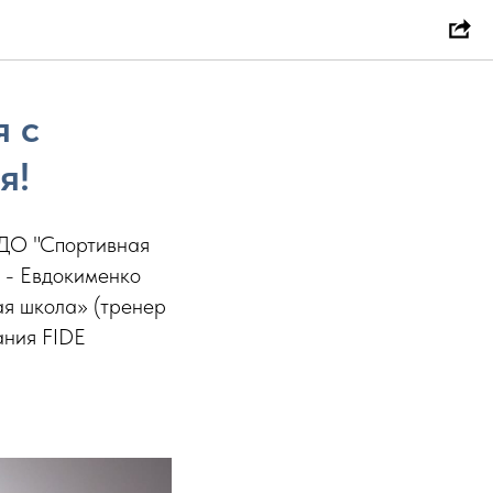
 с
я!
 ДО "Спортивная
 - Евдокименко
ая школа» (тренер
ания FIDE