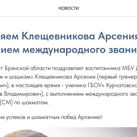
НОВОСТИ
яем Клещевникова Арсения
ием международного звани
 Брянской области поздравляет воспитанника МБУ
м и шашкам» Клещевникова Арсения (первый тренер
ич), в настоящее время - ученика ГБОУ» Курчатовск
ав Владимирович), с выполнением международного зв
 (CM) по шахматам.
х успехов и шахматных побед Арсению!