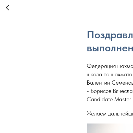
Поздравл
выполнен
Федерация шахмат
школа по шахмата
Валентин Семенов
- Борисов Вячесл
Candidate Master
Желаем дальнейши