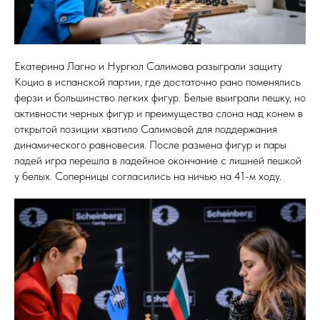
Екатерина Лагно и Нургюл Салимова разыграли защиту
Коцио в испанской партии, где достаточно рано поменялись
ферзи и большинство легких фигур. Белые выиграли пешку, но
активности черных фигур и преимущества слона над конем в
открытой позиции хватило Салимовой для поддержания
динамического равновесия. После размена фигур и пары
ладей игра перешла в ладейное окончание с лишней пешкой
у белых. Соперницы согласились на ничью на 41-м ходу.