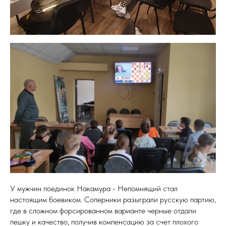
У мужчин поединок Накамура - Непомнящий стал
настоящим боевиком. Соперники разыграли русскую партию,
где в сложном форсированном варианте черные отдали
пешку и качество, получив компенсацию за счет плохого