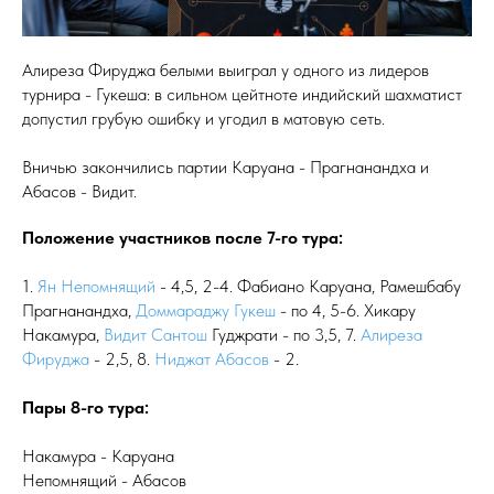
Алиреза Фируджа белыми выиграл у одного из лидеров
турнира - Гукеша: в сильном цейтноте индийский шахматист
допустил грубую ошибку и угодил в матовую сеть.
Вничью закончились партии Каруана - Прагнанандха и
Абасов - Видит.
Положение участников после 7-го тура:
1.
Ян Непомнящий
- 4,5, 2-4. Фабиано Каруана, Рамешбабу
Прагнанандха,
Доммараджу Гукеш
- по 4, 5-6. Хикару
Накамура,
Видит Сантош
Гуджрати - по 3,5, 7.
Алиреза
Фируджа
- 2,5, 8.
Ниджат Абасов
- 2.
Пары 8-го тура:
Накамура - Каруана
Непомнящий - Абасов