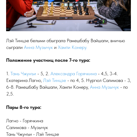
Лэй Тинцзе белыми обыграла Рамешбабу Вайшали, вничью
сыграли
Анна Музычук
и
Хампи Конеру.
Положение участниц после 7-го тура:
1.
Тань Чжунъи
- 5, 2.
Александра Горячкина
- 4,5, 3-4.
Екатерина Лагно,
Лэй Тинцзе
- по 4, 5. Нургюл Салимова - 3,
6-8. Рамешбабу Вайшали, Хампи Конеру,
Анна Музычук
- по
2,5.
Пары 8-го тура:
Лагно - Горячкина
Салимова - Музычук
Тань Чжунъи - Лэй Тинцзе